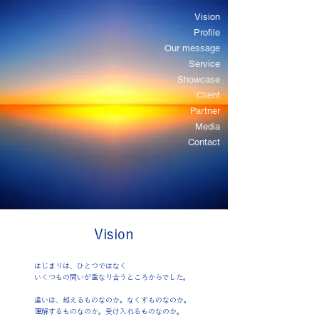
Vision
Profile
Our message
Service​
Showcase
Client
Partner
Media
​Contact
Vision
はじまりは、ひとつではなく
いくつもの問いが重なり合うところからでした。
違いは、越えるものなのか。なくすものなのか。
理解するものなのか。受け入れるものなのか。